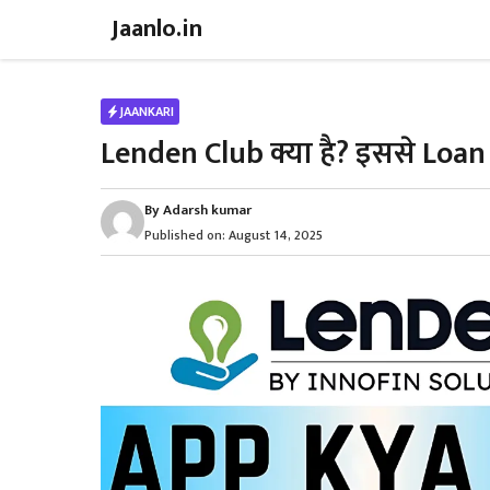
Skip
Jaanlo.in
to
content
JAANKARI
Lenden Club क्या है? इससे Loan 
By
Adarsh kumar
Published on:
August 14, 2025